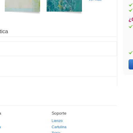
¿
tica
a
Soporte
Lienzo
a
Cartulina