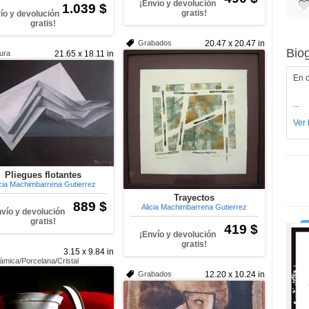
¡Envío y devolución
1.039 $
gratis!
ío y devolución
gratis!
Grabados
20.47 x 20.47 in
Biog
tura
21.65 x 18.11 in
En co
...
Ver 
Pliegues flotantes
icia Machimbarrena Gutierrez
Trayectos
889 $
Alicia Machimbarrena Gutierrez
nvío y devolución
gratis!
419 $
¡Envío y devolución
gratis!
3.15 x 9.84 in
ámica/Porcelana/Cristal
Grabados
12.20 x 10.24 in