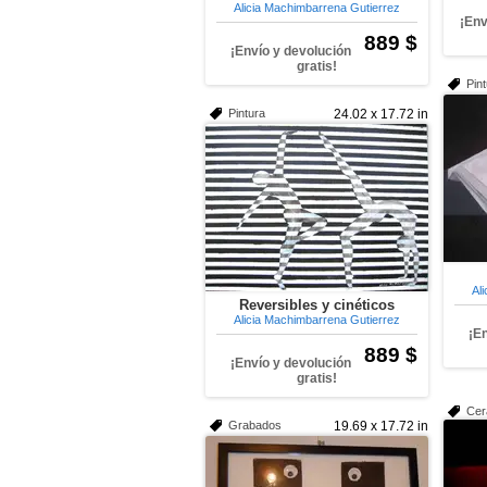
Alicia Machimbarrena Gutierrez
¡Env
889 $
¡Envío y devolución
gratis!
Pin
Pintura
24.02 x 17.72 in
Al
Reversibles y cinéticos
Alicia Machimbarrena Gutierrez
¡E
889 $
¡Envío y devolución
gratis!
Cer
Grabados
19.69 x 17.72 in