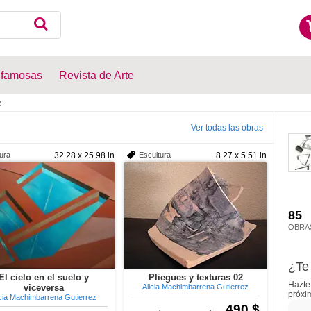
 famosas
Revista de Arte
z
Ver todas las obras
tura
32.28 x 25.98 in
Escultura
8.27 x 5.51 in
85
OBRA
¿Te 
El cielo en el suelo y
Pliegues y texturas 02
Hazte 
viceversa
Alicia Machimbarrena Gutierrez
próxi
icia Machimbarrena Gutierrez
490 $