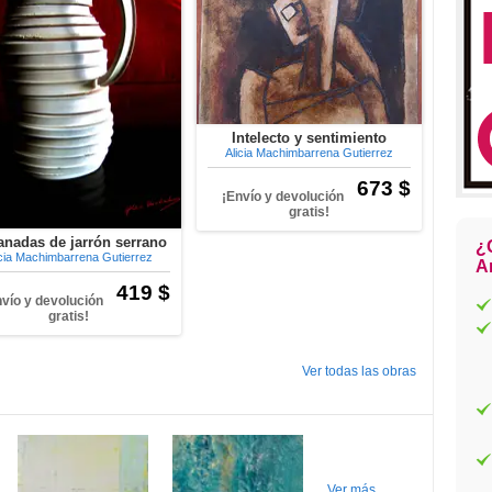
Intelecto y sentimiento
Alicia Machimbarrena Gutierrez
673 $
¡Envío y devolución
gratis!
nadas de jarrón serrano
¿
icia Machimbarrena Gutierrez
Ar
419 $
nvío y devolución
gratis!
Ver todas las obras
Ver más