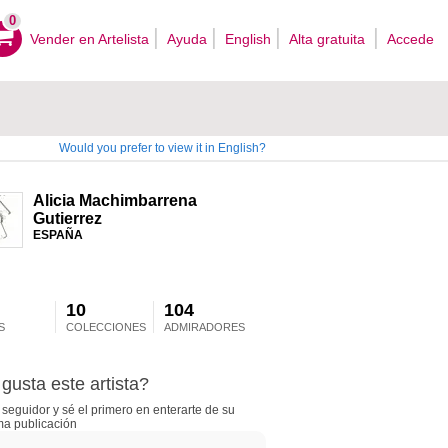
0
Vender en Artelista
Ayuda
English
Alta gratuita
Accede
Would you prefer to view it in English?
Alicia Machimbarrena
Gutierrez
ESPAÑA
10
104
S
COLECCIONES
ADMIRADORES
gusta este artista?
seguidor y sé el primero en enterarte de su
ma publicación