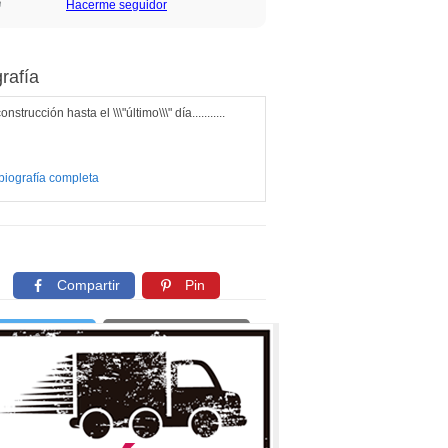
Hacerme seguidor
rafía
nstrucción hasta el \\\"último\\\" día...........
biografía completa
Compartir
Pin
Twittear
Copiar enlace