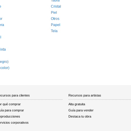
Tabla
e
Cristal
Piel
or
Otros
era
Papel
Tela
l
ixta
egro)
 color)
cursos para clientes
Recursos para artistas
r qué comprar
Alta gratuita
ía para comprar
Guía para vender
eproducciones
Destaca tu obra
rvicios corporativos