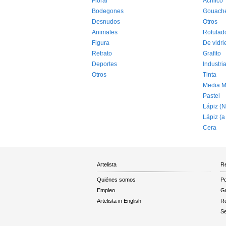
Floral
Acrílico
Bodegones
Gouach
Desnudos
Otros
Animales
Rotulad
Figura
De vidri
Retrato
Grafito
Deportes
Industria
Otros
Tinta
Media M
Pastel
Lápiz (N
Lápiz (a
Cera
Artelista
Re
Quiénes somos
Po
Empleo
Gu
Artelista in English
R
Se